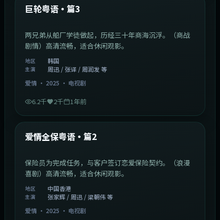
最新
巨轮粤语·篇3
两兄弟从船厂学徒做起，历经三十年商海沉浮。（商战
剧情）高清流畅，适合休闲观影。
韩国
地区
周迅 / 张译 / 周润发 等
主演
爱情
·
2025
·
电视剧
6.2千
2千
1年前
47:04
中国香港
最新
爱情全保粤语·篇2
保险员为完成任务，与客户签订恋爱保险契约。（浪漫
喜剧）高清流畅，适合休闲观影。
中国香港
地区
张家辉 / 周迅 / 梁朝伟 等
主演
爱情
·
2025
·
电视剧