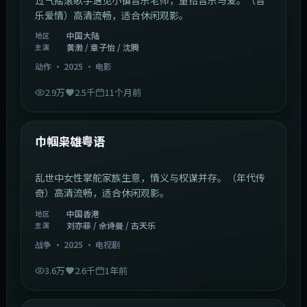
乐爱情）高清流畅，适合休闲观影。
中国大陆
地区
黄渤 / 章子怡 / 沈腾
主演
动作
·
2025
·
电影
2.9万
2.5千
11个月前
1:29:59
中国香港
最新
巾帼枭雄粤语
乱世中女性掌舵家族生意，情义与权谋并存。（年代传
奇）高清流畅，适合休闲观影。
中国香港
地区
刘亦菲 / 佘诗曼 / 古天乐
主演
战争
·
2025
·
电视剧
3.6万
2.6千
1年前
2:01:03
韩国