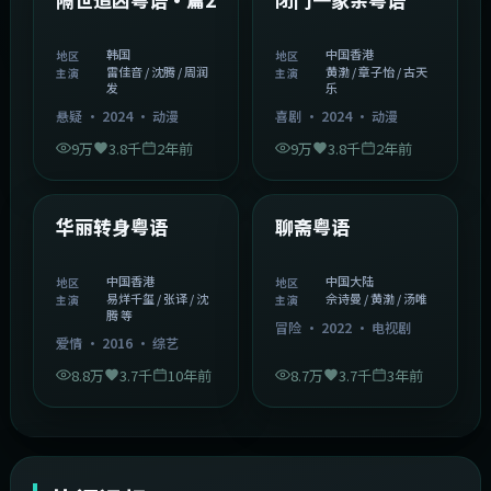
韩国
中国香港
地区
地区
雷佳音 / 沈腾 / 周润
黄渤 / 章子怡 / 古天
主演
主演
发
乐
悬疑
·
2024
·
动漫
喜剧
·
2024
·
动漫
9万
3.8千
2年前
9万
3.8千
2年前
1:27:50
2:02:43
中国香港
中国大陆
精选
精选
华丽转身粤语
聊斋粤语
中国香港
中国大陆
地区
地区
易烊千玺 / 张译 / 沈
佘诗曼 / 黄渤 / 汤唯
主演
主演
腾 等
冒险
·
2022
·
电视剧
爱情
·
2016
·
综艺
8.8万
3.7千
10年前
8.7万
3.7千
3年前