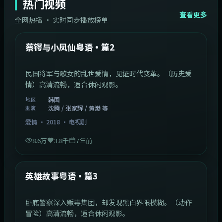
热门视频
查看更多
全网热播 · 实时同步播放榜单
44:14
韩国
热门
蔡锷与小凤仙粤语·篇2
民国将军与歌女的乱世爱情，见证时代变革。（历史爱
情）高清流畅，适合休闲观影。
韩国
地区
沈腾 / 张家辉 / 黄渤 等
主演
爱情
·
2018
·
电视剧
8.6万
3.8千
7年前
2:09:45
中国香港
热门
英雄故事粤语·篇3
卧底警察深入贩毒集团，却发现黑白界限模糊。（动作
冒险）高清流畅，适合休闲观影。