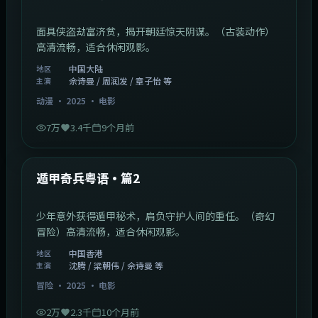
面具侠盗劫富济贫，揭开朝廷惊天阴谋。（古装动作）
高清流畅，适合休闲观影。
中国大陆
地区
佘诗曼 / 周润发 / 章子怡 等
主演
动漫
·
2025
·
电影
7万
3.4千
9个月前
1:10:21
中国香港
最新
遁甲奇兵粤语·篇2
少年意外获得遁甲秘术，肩负守护人间的重任。（奇幻
冒险）高清流畅，适合休闲观影。
中国香港
地区
沈腾 / 梁朝伟 / 佘诗曼 等
主演
冒险
·
2025
·
电影
2万
2.3千
10个月前