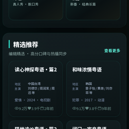
真人秀 · 脱口秀
新番 · 经典长篇
精选推荐
查看更多
编辑精选 · 高分口碑与热播同步
1:54:36
2:08:51
中国台湾
韩国
精选
精选
读心神探粤语·篇2
和味浓情粤语
中国台湾
韩国
地区
地区
刘德华 / 周润发 / 周
章子怡 / 黄渤 / 刘亦
主演
主演
迅 等
菲 等
爱情
·
2024
·
电视剧
犯罪
·
2017
·
动漫
9.2万
3.9千
2年前
9.1万
3.8千
9年前
2:05:21
1:06:37
韩国
中国香港
精选
精选
隔世追凶粤语·篇2
闭门一家亲粤语