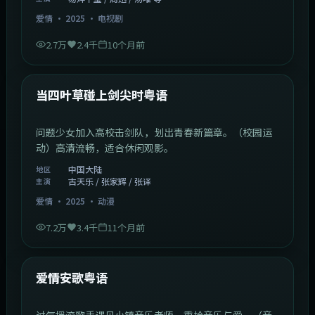
爱情
·
2025
·
电视剧
2.7万
2.4千
10个月前
1:23:05
中国大陆
最新
当四叶草碰上剑尖时粤语
问题少女加入高校击剑队，划出青春新篇章。（校园运
动）高清流畅，适合休闲观影。
中国大陆
地区
古天乐 / 张家辉 / 张译
主演
爱情
·
2025
·
动漫
7.2万
3.4千
11个月前
1:46:58
中国大陆
最新
爱情安歌粤语
过气摇滚歌手遇见小镇音乐老师，重拾音乐与爱。（音