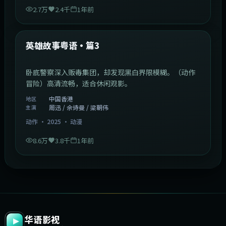
2.7万
2.4千
1年前
2:09:45
中国香港
最新
英雄故事粤语·篇3
卧底警察深入贩毒集团，却发现黑白界限模糊。（动作
冒险）高清流畅，适合休闲观影。
中国香港
地区
周迅 / 佘诗曼 / 梁朝伟
主演
动作
·
2025
·
动漫
8.6万
3.8千
1年前
华语影视