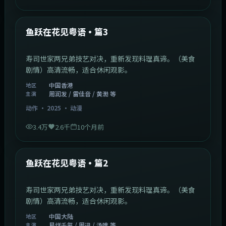
1:02:40
中国香港
最新
鱼跃在花见粤语·篇3
寿司世家两兄弟技艺对决，重新发现料理真谛。（美食
剧情）高清流畅，适合休闲观影。
中国香港
地区
周润发 / 雷佳音 / 黄渤 等
主演
动作
·
2025
·
动漫
3.4万
2.6千
10个月前
1:09:53
中国大陆
最新
鱼跃在花见粤语·篇2
寿司世家两兄弟技艺对决，重新发现料理真谛。（美食
剧情）高清流畅，适合休闲观影。
中国大陆
地区
易烊千玺 / 周迅 / 汤唯 等
主演