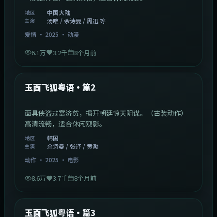
中国大陆
地区
汤唯 / 佘诗曼 / 周迅 等
主演
爱情
·
2025
·
动漫
6.1万
3.2千
8个月前
2:13:08
韩国
最新
玉面飞狐粤语·篇2
面具侠盗劫富济贫，揭开朝廷惊天阴谋。（古装动作）
高清流畅，适合休闲观影。
韩国
地区
佘诗曼 / 张译 / 黄渤
主演
动作
·
2025
·
电影
8.6万
3.7千
8个月前
1:07:39
中国大陆
最新
玉面飞狐粤语·篇3