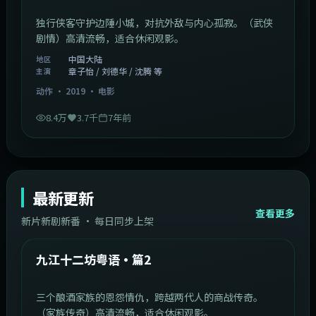
独行侠客守护边陲小城，对抗外敌与内心孤寂。（武侠
剧情）高清流畅，适合休闲观影。
中国大陆
地区
章子怡 / 刘德华 / 沈腾 等
主演
动作
·
2019
·
电影
8.4万
3.7千
7年前
最新更新
查看更多
新片新剧新番 · 每日同步上架
1:20:26
中国大陆
最新
九江十二坊粤语·篇2
三个酿酒家族的恩怨情仇，跨越两代人的商战传奇。
（家族传奇）高清流畅，适合休闲观影。