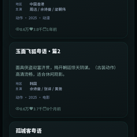
中国香港
地区
周迅 / 佘诗曼 / 梁朝伟
主演
动作
·
2025
·
动漫
8.6万
3.8千
1年前
2:13:08
韩国
热门
玉面飞狐粤语·篇2
面具侠盗劫富济贫，揭开朝廷惊天阴谋。（古装动作）
高清流畅，适合休闲观影。
韩国
地区
佘诗曼 / 张译 / 黄渤
主演
动作
·
2025
·
电影
8.6万
3.7千
8个月前
1:11:10
中国大陆
热门
孤城客粤语