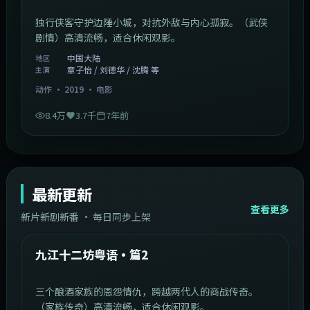
独行侠客守护边陲小城，对抗外敌与内心孤寂。（武侠
剧情）高清流畅，适合休闲观影。
中国大陆
地区
章子怡 / 刘德华 / 沈腾 等
主演
动作
·
2019
·
电影
8.4万
3.7千
7年前
最新更新
查看更多
新片新剧新番 · 每日同步上架
1:20:26
中国大陆
最新
九江十二坊粤语·篇2
三个酿酒家族的恩怨情仇，跨越两代人的商战传奇。
（家族传奇）高清流畅，适合休闲观影。