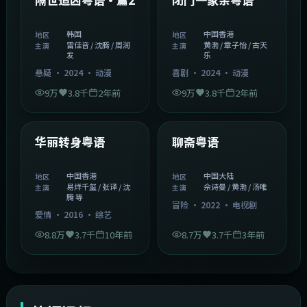
韩国
中国香港
地区
地区
雷佳音 / 沈腾 / 周润
黄渤 / 章子怡 / 古天
主演
主演
发
乐
悬疑
·
2024
·
动漫
喜剧
·
2024
·
动漫
9万
3.8千
2年前
9万
3.8千
2年前
1:27:50
2:02:43
中国香港
中国大陆
精选
精选
华丽转身粤语
聊斋粤语
中国香港
中国大陆
地区
地区
易烊千玺 / 张译 / 沈
佘诗曼 / 黄渤 / 汤唯
主演
主演
腾 等
冒险
·
2022
·
电视剧
爱情
·
2016
·
综艺
8.8万
3.7千
10年前
8.7万
3.7千
3年前