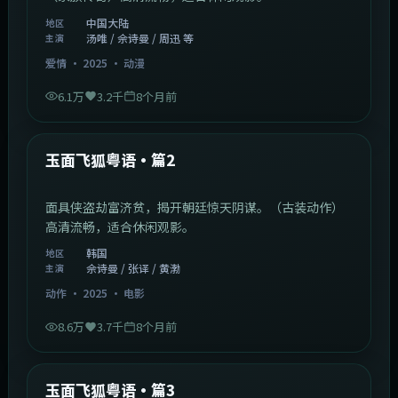
中国大陆
地区
汤唯 / 佘诗曼 / 周迅 等
主演
爱情
·
2025
·
动漫
6.1万
3.2千
8个月前
2:13:08
韩国
最新
玉面飞狐粤语·篇2
面具侠盗劫富济贫，揭开朝廷惊天阴谋。（古装动作）
高清流畅，适合休闲观影。
韩国
地区
佘诗曼 / 张译 / 黄渤
主演
动作
·
2025
·
电影
8.6万
3.7千
8个月前
1:07:39
中国大陆
最新
玉面飞狐粤语·篇3