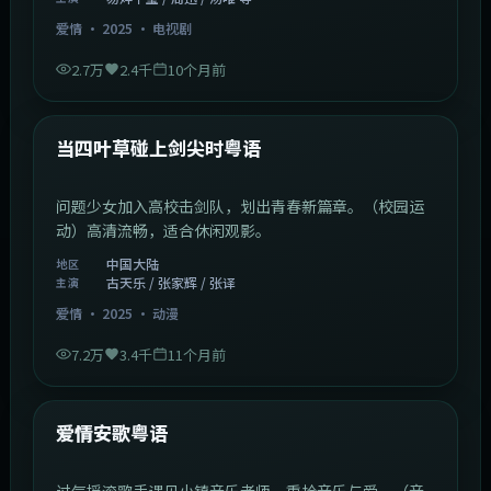
爱情
·
2025
·
电视剧
2.7万
2.4千
10个月前
1:23:05
中国大陆
最新
当四叶草碰上剑尖时粤语
问题少女加入高校击剑队，划出青春新篇章。（校园运
动）高清流畅，适合休闲观影。
中国大陆
地区
古天乐 / 张家辉 / 张译
主演
爱情
·
2025
·
动漫
7.2万
3.4千
11个月前
1:46:58
中国大陆
最新
爱情安歌粤语
过气摇滚歌手遇见小镇音乐老师，重拾音乐与爱。（音