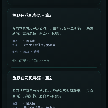
1:02:40
中国香港
最新
鱼跃在花见粤语·篇3
寿司世家两兄弟技艺对决，重新发现料理真谛。（美食
剧情）高清流畅，适合休闲观影。
中国香港
地区
周润发 / 雷佳音 / 黄渤 等
主演
动作
·
2025
·
动漫
3.4万
2.6千
10个月前
1:09:53
中国大陆
最新
鱼跃在花见粤语·篇2
寿司世家两兄弟技艺对决，重新发现料理真谛。（美食
剧情）高清流畅，适合休闲观影。
中国大陆
地区
易烊千玺 / 周迅 / 汤唯 等
主演