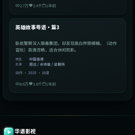
2.7万
2.4千
1年前
2:09:45
中国香港
最新
英雄故事粤语·篇3
卧底警察深入贩毒集团，却发现黑白界限模糊。（动作
冒险）高清流畅，适合休闲观影。
中国香港
地区
周迅 / 佘诗曼 / 梁朝伟
主演
动作
·
2025
·
动漫
8.6万
3.8千
1年前
华语影视