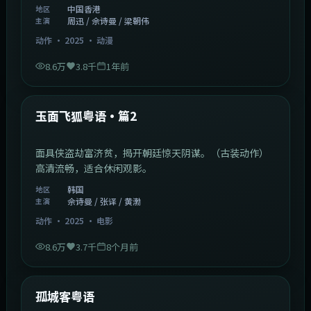
中国香港
地区
周迅 / 佘诗曼 / 梁朝伟
主演
动作
·
2025
·
动漫
8.6万
3.8千
1年前
2:13:08
韩国
热门
玉面飞狐粤语·篇2
面具侠盗劫富济贫，揭开朝廷惊天阴谋。（古装动作）
高清流畅，适合休闲观影。
韩国
地区
佘诗曼 / 张译 / 黄渤
主演
动作
·
2025
·
电影
8.6万
3.7千
8个月前
1:11:10
中国大陆
热门
孤城客粤语