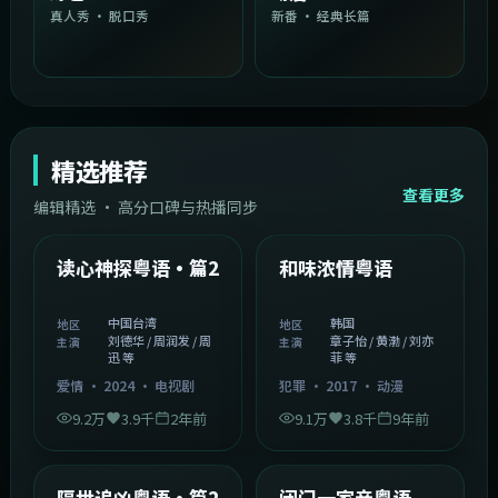
真人秀 · 脱口秀
新番 · 经典长篇
精选推荐
查看更多
编辑精选 · 高分口碑与热播同步
1:54:36
2:08:51
中国台湾
韩国
精选
精选
读心神探粤语·篇2
和味浓情粤语
中国台湾
韩国
地区
地区
刘德华 / 周润发 / 周
章子怡 / 黄渤 / 刘亦
主演
主演
迅 等
菲 等
爱情
·
2024
·
电视剧
犯罪
·
2017
·
动漫
9.2万
3.9千
2年前
9.1万
3.8千
9年前
2:05:21
1:06:37
韩国
中国香港
精选
精选
隔世追凶粤语·篇2
闭门一家亲粤语