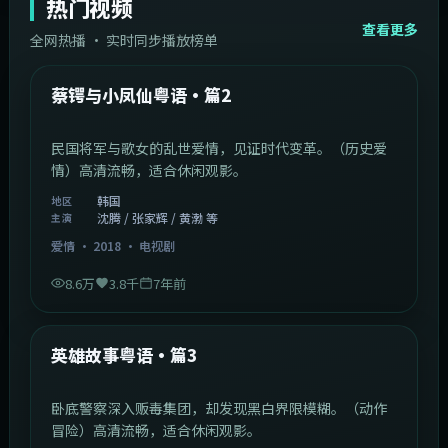
热门视频
查看更多
全网热播 · 实时同步播放榜单
44:14
韩国
热门
蔡锷与小凤仙粤语·篇2
民国将军与歌女的乱世爱情，见证时代变革。（历史爱
情）高清流畅，适合休闲观影。
韩国
地区
沈腾 / 张家辉 / 黄渤 等
主演
爱情
·
2018
·
电视剧
8.6万
3.8千
7年前
2:09:45
中国香港
热门
英雄故事粤语·篇3
卧底警察深入贩毒集团，却发现黑白界限模糊。（动作
冒险）高清流畅，适合休闲观影。