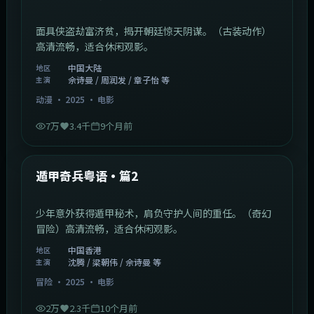
面具侠盗劫富济贫，揭开朝廷惊天阴谋。（古装动作）
高清流畅，适合休闲观影。
中国大陆
地区
佘诗曼 / 周润发 / 章子怡 等
主演
动漫
·
2025
·
电影
7万
3.4千
9个月前
1:10:21
中国香港
最新
遁甲奇兵粤语·篇2
少年意外获得遁甲秘术，肩负守护人间的重任。（奇幻
冒险）高清流畅，适合休闲观影。
中国香港
地区
沈腾 / 梁朝伟 / 佘诗曼 等
主演
冒险
·
2025
·
电影
2万
2.3千
10个月前