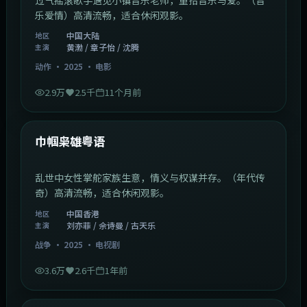
乐爱情）高清流畅，适合休闲观影。
中国大陆
地区
黄渤 / 章子怡 / 沈腾
主演
动作
·
2025
·
电影
2.9万
2.5千
11个月前
1:29:59
中国香港
最新
巾帼枭雄粤语
乱世中女性掌舵家族生意，情义与权谋并存。（年代传
奇）高清流畅，适合休闲观影。
中国香港
地区
刘亦菲 / 佘诗曼 / 古天乐
主演
战争
·
2025
·
电视剧
3.6万
2.6千
1年前
2:01:03
韩国