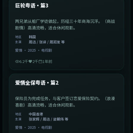
最新
巨轮粤语·篇3
两兄弟从船厂学徒做起，历经三十年商海沉浮。（商战
剧情）高清流畅，适合休闲观影。
韩国
地区
周迅 / 张译 / 周润发 等
主演
爱情
·
2025
·
电视剧
6.2千
2千
1年前
47:04
中国香港
最新
爱情全保粤语·篇2
保险员为完成任务，与客户签订恋爱保险契约。（浪漫
喜剧）高清流畅，适合休闲观影。
中国香港
地区
张家辉 / 周迅 / 梁朝伟 等
主演
爱情
·
2025
·
电视剧