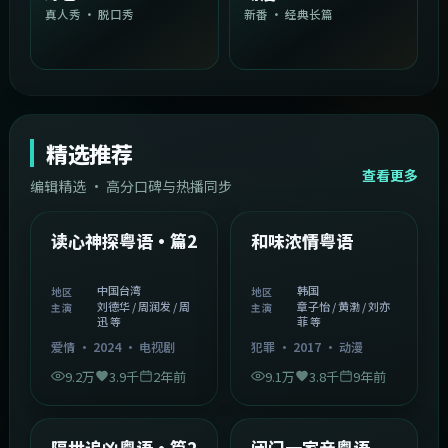
真人秀 · 脱口秀
新番 · 经典长篇
精选推荐
查看更多
编辑精选 · 高分口碑与热播同步
1:54:36
2:08:51
中国台湾
韩国
精选
精选
读心神探粤语·篇2
和味浓情粤语
中国台湾
韩国
地区
地区
刘德华 / 周润发 / 周
章子怡 / 黄渤 / 刘亦
主演
主演
迅 等
菲 等
爱情
·
2024
·
电视剧
犯罪
·
2017
·
动漫
9.2万
3.9千
2年前
9.1万
3.8千
9年前
2:05:21
1:06:37
韩国
中国香港
精选
精选
隔世追凶粤语·篇2
闭门一家亲粤语