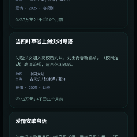
爱情
·
2025
·
电视剧
2.7万
2.4千
10个月前
1:23:05
中国大陆
最新
当四叶草碰上剑尖时粤语
问题少女加入高校击剑队，划出青春新篇章。（校园运
动）高清流畅，适合休闲观影。
中国大陆
地区
古天乐 / 张家辉 / 张译
主演
爱情
·
2025
·
动漫
7.2万
3.4千
11个月前
1:46:58
中国大陆
最新
爱情安歌粤语
过气摇滚歌手遇见小镇音乐老师，重拾音乐与爱。（音