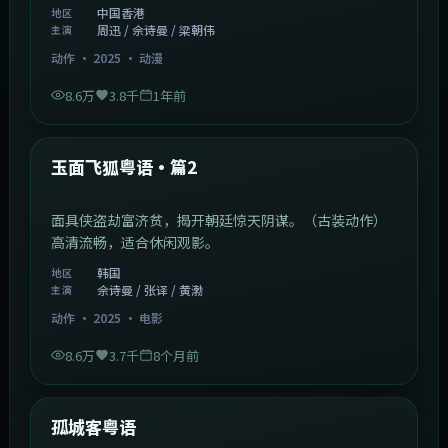
中国香港
地区
周迅 / 佘诗曼 / 梁朝伟
主演
动作
·
2025
·
动漫
8.6万
3.8千
1年前
2:13:08
韩国
热门
玉面飞狐粤语·篇2
面具侠盗劫富济贫，揭开朝廷惊天阴谋。（古装动作）
高清流畅，适合休闲观影。
韩国
地区
佘诗曼 / 张译 / 黄渤
主演
动作
·
2025
·
电影
8.6万
3.7千
8个月前
1:11:10
中国大陆
热门
孤城客粤语