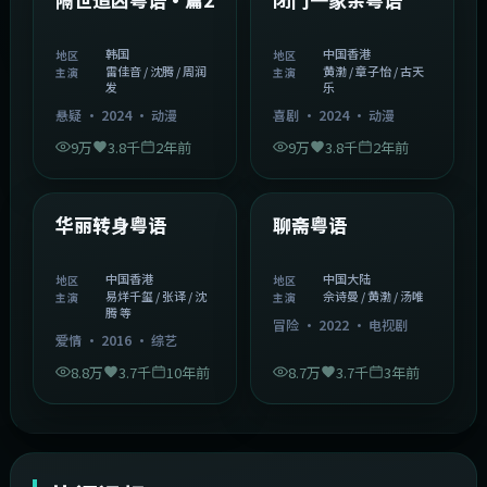
韩国
中国香港
地区
地区
雷佳音 / 沈腾 / 周润
黄渤 / 章子怡 / 古天
主演
主演
发
乐
悬疑
·
2024
·
动漫
喜剧
·
2024
·
动漫
9万
3.8千
2年前
9万
3.8千
2年前
1:27:50
2:02:43
中国香港
中国大陆
精选
精选
华丽转身粤语
聊斋粤语
中国香港
中国大陆
地区
地区
易烊千玺 / 张译 / 沈
佘诗曼 / 黄渤 / 汤唯
主演
主演
腾 等
冒险
·
2022
·
电视剧
爱情
·
2016
·
综艺
8.8万
3.7千
10年前
8.7万
3.7千
3年前