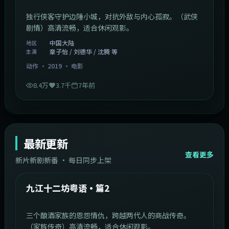
独行侠客守护边陲小城，对抗外敌与内心孤寂。（武侠
剧情）高清流畅，适合休闲观影。
中国大陆
地区
章子怡 / 刘德华 / 沈腾 等
主演
动作
·
2019
·
电影
8.4万
3.7千
7年前
最新更新
查看更多
新片新剧新番 · 每日同步上架
1:20:26
中国大陆
最新
九江十二坊粤语·篇2
三个酿酒家族的恩怨情仇，跨越两代人的商战传奇。
（家族传奇）高清流畅，适合休闲观影。