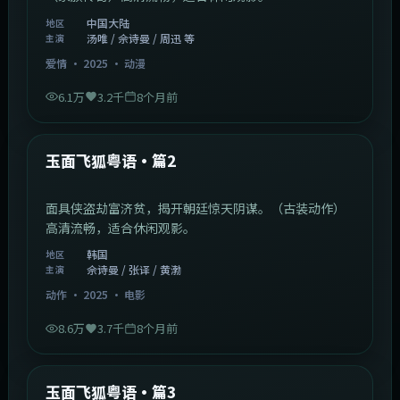
中国大陆
地区
汤唯 / 佘诗曼 / 周迅 等
主演
爱情
·
2025
·
动漫
6.1万
3.2千
8个月前
2:13:08
韩国
最新
玉面飞狐粤语·篇2
面具侠盗劫富济贫，揭开朝廷惊天阴谋。（古装动作）
高清流畅，适合休闲观影。
韩国
地区
佘诗曼 / 张译 / 黄渤
主演
动作
·
2025
·
电影
8.6万
3.7千
8个月前
1:07:39
中国大陆
最新
玉面飞狐粤语·篇3