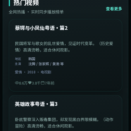
热门视频
查看更多
全网热播 · 实时同步播放榜单
44:14
韩国
热门
蔡锷与小凤仙粤语·篇2
民国将军与歌女的乱世爱情，见证时代变革。（历史爱
情）高清流畅，适合休闲观影。
韩国
地区
沈腾 / 张家辉 / 黄渤 等
主演
爱情
·
2018
·
电视剧
8.6万
3.8千
7年前
2:09:45
中国香港
热门
英雄故事粤语·篇3
卧底警察深入贩毒集团，却发现黑白界限模糊。（动作
冒险）高清流畅，适合休闲观影。