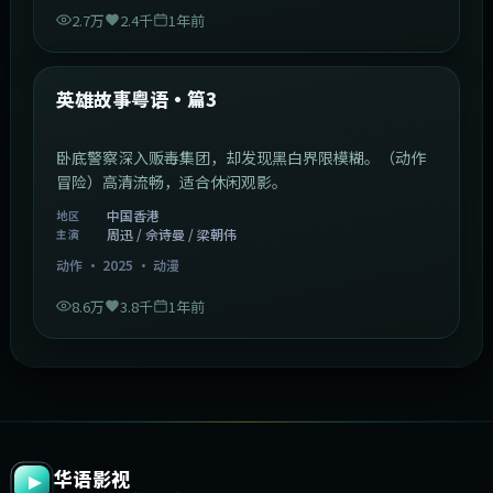
2.7万
2.4千
1年前
2:09:45
中国香港
最新
英雄故事粤语·篇3
卧底警察深入贩毒集团，却发现黑白界限模糊。（动作
冒险）高清流畅，适合休闲观影。
中国香港
地区
周迅 / 佘诗曼 / 梁朝伟
主演
动作
·
2025
·
动漫
8.6万
3.8千
1年前
华语影视