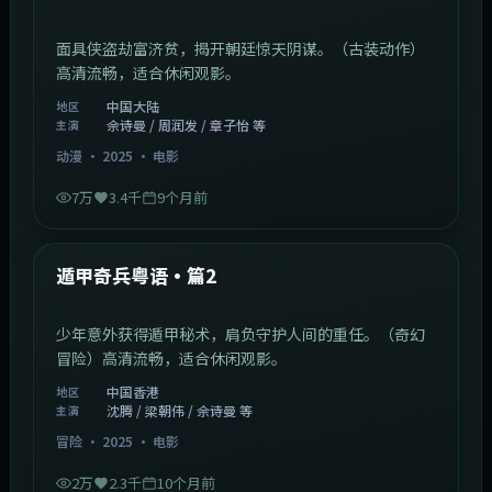
面具侠盗劫富济贫，揭开朝廷惊天阴谋。（古装动作）
高清流畅，适合休闲观影。
中国大陆
地区
佘诗曼 / 周润发 / 章子怡 等
主演
动漫
·
2025
·
电影
7万
3.4千
9个月前
1:10:21
中国香港
最新
遁甲奇兵粤语·篇2
少年意外获得遁甲秘术，肩负守护人间的重任。（奇幻
冒险）高清流畅，适合休闲观影。
中国香港
地区
沈腾 / 梁朝伟 / 佘诗曼 等
主演
冒险
·
2025
·
电影
2万
2.3千
10个月前