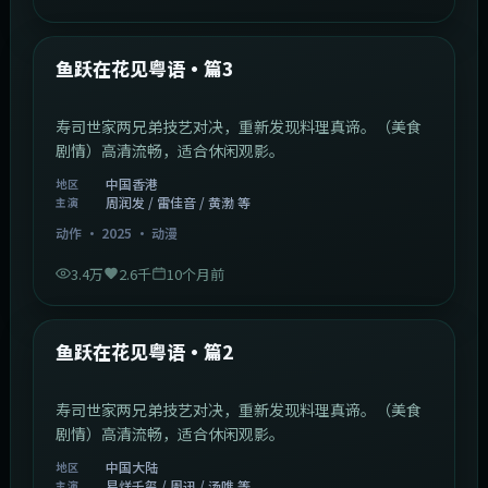
1:02:40
中国香港
最新
鱼跃在花见粤语·篇3
寿司世家两兄弟技艺对决，重新发现料理真谛。（美食
剧情）高清流畅，适合休闲观影。
中国香港
地区
周润发 / 雷佳音 / 黄渤 等
主演
动作
·
2025
·
动漫
3.4万
2.6千
10个月前
1:09:53
中国大陆
最新
鱼跃在花见粤语·篇2
寿司世家两兄弟技艺对决，重新发现料理真谛。（美食
剧情）高清流畅，适合休闲观影。
中国大陆
地区
易烊千玺 / 周迅 / 汤唯 等
主演