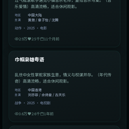
乐爱情）高清流畅，适合休闲观影。
中国大陆
地区
黄渤 / 章子怡 / 沈腾
主演
动作
·
2025
·
电影
2.9万
2.5千
11个月前
1:29:59
中国香港
最新
巾帼枭雄粤语
乱世中女性掌舵家族生意，情义与权谋并存。（年代传
奇）高清流畅，适合休闲观影。
中国香港
地区
刘亦菲 / 佘诗曼 / 古天乐
主演
战争
·
2025
·
电视剧
3.6万
2.6千
1年前
2:01:03
韩国