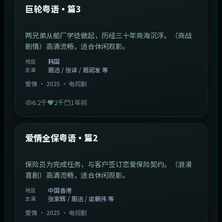
最新
巨轮粤语·篇3
两兄弟从船厂学徒做起，历经三十年商海沉浮。（商战
剧情）高清流畅，适合休闲观影。
韩国
地区
周迅 / 张译 / 周润发 等
主演
爱情
·
2025
·
电视剧
6.2千
2千
1年前
47:04
中国香港
最新
爱情全保粤语·篇2
保险员为完成任务，与客户签订恋爱保险契约。（浪漫
喜剧）高清流畅，适合休闲观影。
中国香港
地区
张家辉 / 周迅 / 梁朝伟 等
主演
爱情
·
2025
·
电视剧